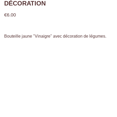
DÉCORATION
€6.00
Bouteille jaune "Vinaigre" avec décoration de légumes.
Bienvenue,
à l'Atelier 936 !
@latelier936fr