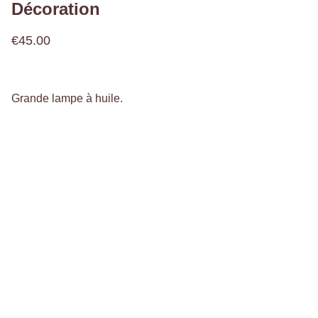
Décoration
€45.00
Grande lampe à huile.
Bienvenue,
à l'Atelier 936 !
@latelier936fr