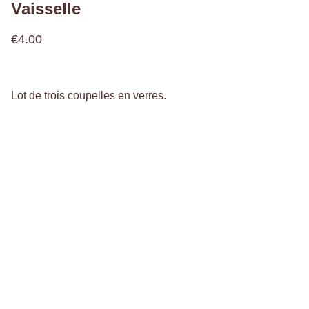
Vaisselle
€4.00
Lot de trois coupelles en verres.
Bienvenue,
à l'Atelier 936 !
@latelier936fr