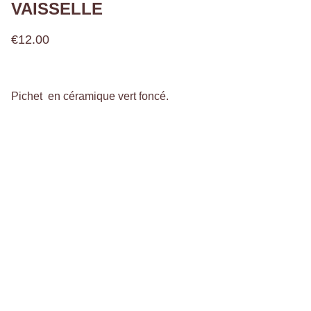
VAISSELLE
€12.00
Pichet en céramique vert foncé.
Bienvenue,
à l'Atelier 936 !
@latelier936fr