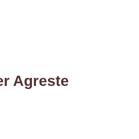
T
er Agreste